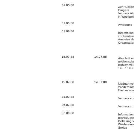
31.05.88
Zur Rückge
Bürgers
Vermerk üb
in Westberl
31.05.88
Avisierung
01.06.88
Information
zur Realisi
Ausreise de
Organisator
15.07.88
14.07.88
Abschrift e
telefonisc
Bohley mit 
14.07.198
15.07.88
14.07.88
Maßnahmep
Wiedereinr
Fischer vo
21.07.88
Vermerk vo
25.07.88
Vermerk zu
02.08.88
Information
Bevorzugte
Befreiung v
Wiedereinre
Stolpe