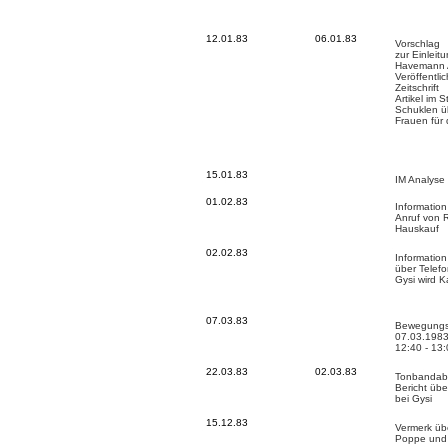
12.01.83
06.01.83
Vorschlag
zur Einlei
Havemann A
Veröffentli
Zeitschrift
Artikel im 
Schuklen üb
Frauen für
15.01.83
IM Analyse 
01.02.83
Information
Anruf von R
Hauskauf
02.02.83
Information
über Telef
Gysi wird K
07.03.83
Bewegungs
07.03.1983
12:40 - 13:
22.03.83
02.03.83
Tonbandabs
Bericht üb
bei Gysi
15.12.83
Vermerk üb
Poppe und 