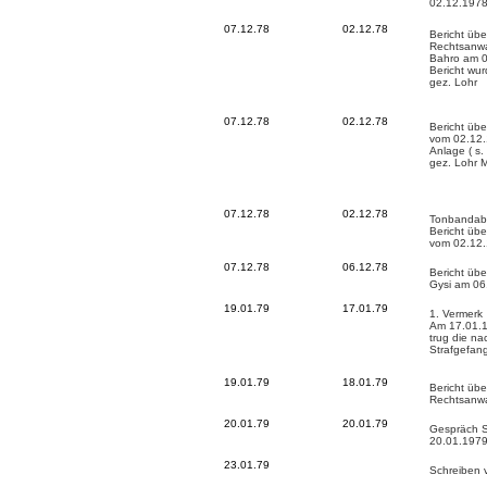
02.12.1978
07.12.78
02.12.78
Bericht üb
Rechtsanwal
Bahro am 0
Bericht wu
gez. Lohr
07.12.78
02.12.78
Bericht übe
vom 02.12.
Anlage ( s
gez. Lohr M
07.12.78
02.12.78
Tonbandabs
Bericht übe
vom 02.12
07.12.78
06.12.78
Bericht übe
Gysi am 06
19.01.79
17.01.79
1. Vermerk
Am 17.01.1
trug die n
Strafgefang
19.01.79
18.01.79
Bericht übe
Rechtsanwa
20.01.79
20.01.79
Gespräch S
20.01.1979 
23.01.79
Schreiben 