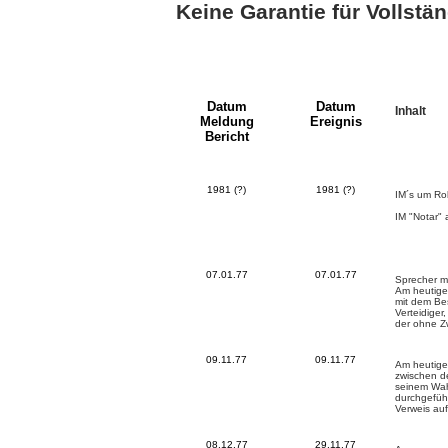
Keine Garantie für Vollstän
Datum
Datum
Inhalt
Meldung
Ereignis
Bericht
1981 (?)
1981 (?)
IM´s um Ro
IM "Notar" a
07.01.77
07.01.77
Sprecher mi
Am heutige
mit dem Be
Verteidiger
der ohne Zw
09.11.77
09.11.77
Am heutige
zwischen d
seinem Wahl
durchgeführ
Verweis auf
08.12.77
29.11.77