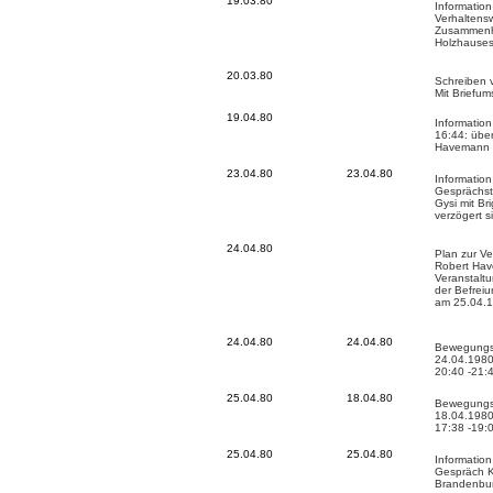
19.03.80
Informatio
Verhaltens
Zusammenh
Holzhause
20.03.80
Schreiben 
Mit Briefum
19.04.80
Information
16:44: übe
Havemann
23.04.80
23.04.80
Informatio
Gesprächst
Gysi mit Br
verzögert s
24.04.80
Plan zur V
Robert Ha
Veranstaltu
der Befrei
am 25.04.
24.04.80
24.04.80
Bewegungs
24.04.1980
20:40 -21:
25.04.80
18.04.80
Bewegungs
18.04.1980
17:38 -19:
25.04.80
25.04.80
Informatio
Gespräch K
Brandenbu