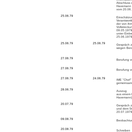
Abschluss 
Havemann v
vom 20.06
25.06.79
Einschätzun
Verantwort
der von ih
Vollstreck
09.05.1979
unter Einb
25.06.197
25.06.79
25.06.79
Gespräch z
wegen Beru
27.06.79
Berufung v
27.06.79
Berufung v
27.06.79
24.06.79
IME "Chef" 
gemeinsam
28.06.79
Auszug
aus einem 
Havemann)
20.07.79
Gespräch z
und dem S
20.07.1979
09.08.79
Beobachtun
20.08.79
Schreiben