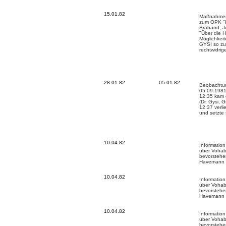
15.01.82
Maßnahme
zum OPK "I
Braband, J
"Über die H
Möglichkei
GYSI so zu
rechtwidri
28.01.82
05.01.82
Beobachtun
05.09.1981
12:35 kam 
(Dr. Gysi, 
12:37 verli
und setzte 
10.04.82
Information
über Voha
bevorstehe
Havemann
10.04.82
Information
über Voha
bevorstehe
Havemann
10.04.82
Information
über Voha
bevorstehe