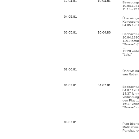
12.04.81
10.04.81
Bewegungs
10.04.1981
11:10 - 12:
04.05.81
Über ein g
Korrespond
04.05.198
06.05.81
10.04.80
Beobachtun
10.04.1980
11:10 befu
"Drossel" (
….
12:28 verl
"Leitz"
02.06.81
Über Meinu
von Robert
04.07.81
04.07.81
Beobachtun
04.07.1981
14:37 fuhr
Verbindung 
den Pkw …
16:17 verl
"Drossel" 
08.07.81
Plan über d
Maßnahmen
Parteitag 