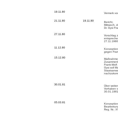
19.11.80
Vermerk vo
21.11.80
19.11.80
Bericht,
Mittwoch, 
Dr. Gysi Fr
27.11.80
Vorschlag 
entsprechen
27.11.1980
11.12.80
Konzeption
gegen Fran
15.12.80
Maßnahmen 
Zusammenku
Frank-Wolf
Gysi soll M
Staatsanwa
nachzukom
30.01.81
Über weite
Vorhaben 
30.01.198
05.03.81
Konzeption 
Bearbeitung
Reg. Nr.: 