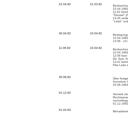
22.04.82
21.03.82
Beobachtun
23.04.1982
11:42 befu
"Drossel" (
13:45 verli
"Leitzt" un
30.04.82
10.04.82
Bewegungs
10.04.1982
12:06 - 13
11.06.82
10.04.82
Beobachtun
10.04.1982
12:06 kam 
(Dr. Gysi, 
13:41 kehr
Pkw Lada z
30.08.82
Über festge
Annedore H
20.08.198
01.12.82
Vermerk üb
Rechtsanwa
nachmittag
01.12.198
01.03.83
Monatsberi