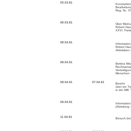
05.03.81
Konzeption 
Bearbeitung
Reg. Nr.: 
06.03.81
Über Mein
Robert Ha
XXVI. Part
08.04.81
Informatio
Robert Ha
Aktivitäte
08.04.81
Bettina Weg
Rechtsanwal
Verteidigun
Menschen.
08.04.81
07.04.81
Bericht
über ein T
in der IMK
09.04.81
Informatio
(Abteilung 
11.04.81
Besuch bei