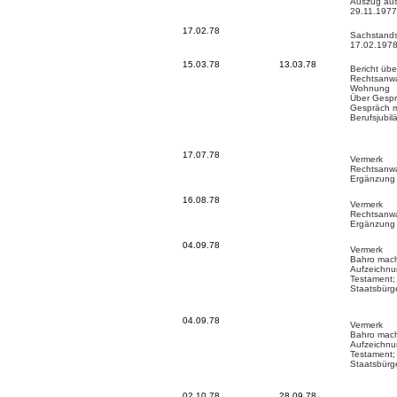
Auszug aus
29.11.1977
17.02.78
Sachstands
17.02.197
15.03.78
13.03.78
Bericht übe
Rechtsanwal
Wohnung
Über Gespr
Gespräch mi
Berufsjubil
17.07.78
Vermerk
Rechtsanwa
Ergänzung 
16.08.78
Vermerk
Rechtsanwa
Ergänzung 
04.09.78
Vermerk
Bahro mach
Aufzeichnu
Testament;
Staatsbürg
04.09.78
Vermerk
Bahro mach
Aufzeichnu
Testament;
Staatsbürg
02.10.78
28.09.78