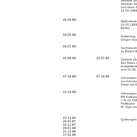
Vermerk üb
Vertreter d
und Herrn 
14.05.198
02.05.89
Maßnahmen
02.05.1989
Berlin)
03.05.89
Avisierung
Gregor Gys
04.07.89
Sachstands
zu Bärbel 
02.08.89
31.07.89
Vermerk üb
des Rates 
Anwaltskoll
vom 02.08
07.10.89
07.10.89
Information
zur Gründu
Partei am 
12.10.89
Informatio
RA-Kollegi
7./8.10.198
Politbüros
Dr. Gysi un
27.12.85
Quittungen
20.01.87
22.12.87
28.01.88
21.12.88
17.01.89