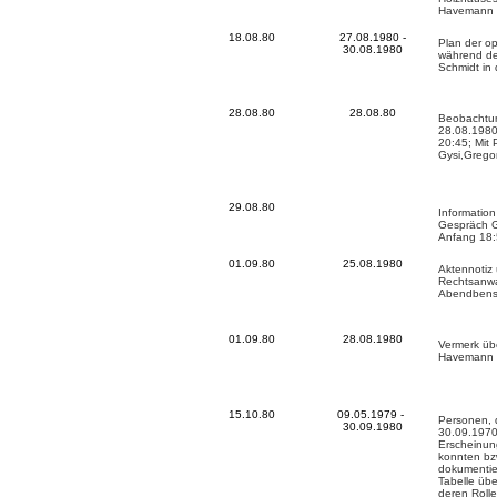
Havemann
18.08.80
27.08.1980 -
Plan der o
30.08.1980
während de
Schmidt in
28.08.80
28.08.80
Beobachtun
28.08.1980
20:45; Mit 
Gysi,Gregor
29.08.80
Informatio
Gespräch 
Anfang 18:
01.09.80
25.08.1980
Aktennotiz
Rechtsanwa
Abendbenst
01.09.80
28.08.1980
Vermerk üb
Havemann 
15.10.80
09.05.1979 -
Personen, d
30.09.1980
30.09.1970
Erscheinung
konnten bzw
dokumentie
Tabelle üb
deren Rolle