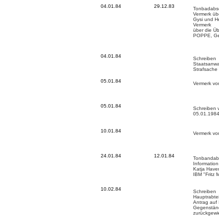
04.01.84
29
.12.83
Tonbadabsc
Vermerk üb
Gysi und H
Vermerk
über die Ü
POPPE, G
04.01.84
Schreiben
Staatsanwa
Strafsache
05.01.84
Vermerk vo
05.01.84
Schreiben 
05.01.198
10.01.84
Vermerk vo
24.01.84
12.01.84
Tonbandabs
Informatio
Katja Have
IBM "Fritz M
10.02.84
Schreiben
Hauptrabte
Antrag auf
Gegenständ
zurückgewi