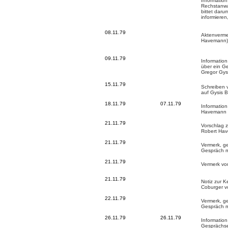
Informatio
Rechstanwal
bittet daru
informieren
08.11.79
Aktenverme
Havemann)
09.11.79
Information
über ein G
Gregor Gys
15.11.79
Schreiben 
auf Gysis 
18.11.79
07
.11.79
Information
Havemann 
21.11.79
Vorschlag 
Robert Ha
21.11.79
Vermerk, ge
Gespräch mi
21.11.79
Vermerk vo
21.11.79
Notiz zur 
Coburger v
22.11.79
Vermerk, ge
Gespräch mi
26.11.79
26.11.79
Informatio
Gesprächs