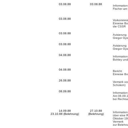
03.08.88
03.08.88
Informatio
Fischer am
03.08.88
Vorkommni
Einreise Bo
die CSSR
03.08.88
Avisierung
Gregor Gys
03.08.88
Avisierung
Gregor Gys
04.08.88
Information
Bohley und
04.08.88
Bericht
Einreise Bo
26.08.88
Vermerk vo
Schülern)
08.09.88
Information
Am 06.09.1
bei Rechtsa
14.09.88
27.10.88
Information
23.10.88 (Belehrung)
(Belehrung)
über eine R
Oktober 19
Vermerk
zur Belehru