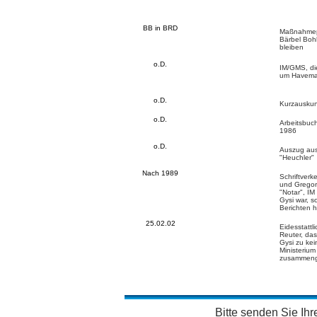
BB in BRD
Maßnahme
Bärbel Bohl
bleiben
o.D.
IM/GMS, di
um Havema
o.D.
Kurzausku
o.D.
Arbeitsbuch
1986
o.D.
Auszug au
"Heuchler"
Nach 1989
Schriftverk
und Gregor
"Notar", IM
Gysi war, 
Berichten h
25.02.02
Eidesstattl
Reuter, da
Gysi zu kei
Ministerium
zusammenge
Bitte senden Sie I