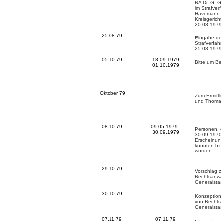
RA Dr. G. 
im Strafver
Havemann 1
Kreisgeric
20.08.197
25.08.79
Eingabe de
Strafverfa
25.08.197
05.10.79
18.09.1979
Bitte um Be
01.10.1979
Oktober 79
Zum Ermitt
und Thomas
08.10.79
09.05.1979 -
Personen, d
30.09.1979
30.09.1970
Erscheinung
konnten bzw
wurden
29.10.79
Vorschlag 
Rechtsanwa
Generalsta
30.10.79
Konzeption
von Rechts
Generalsta
07.11.79
07.11.79