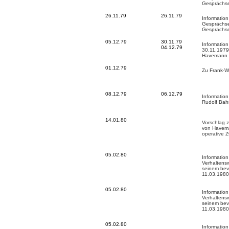
Gesprächs
26.11.79
26.11.79
Informatio
Gesprächs
Gesprächs
05.12.79
30
.11.79
Informatio
04.12.79
30.11.1979
Havemann
01.12.79
Zu Frank-W
08.12.79
06.12.79
Information
Rudolf Bah
14.01.80
Vorschlag 
von Havem
operative 
05.02.80
Informatio
Verhaltens
seinem bev
11.03.1980
05.02.80
Informatio
Verhaltens
seinem bev
11.03.1980
05.02.80
Informatio