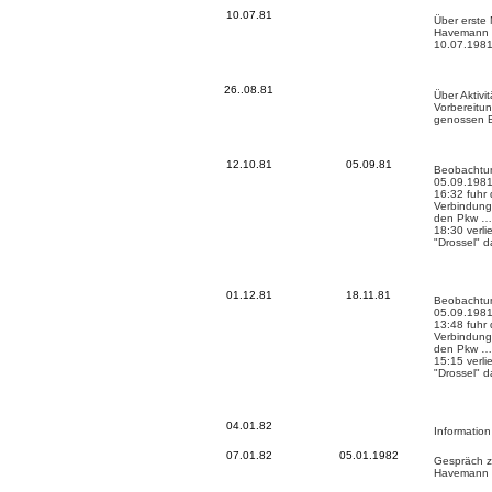
10.07.81
Über erste
Havemann z
10.07.198
26..08.81
Über Aktiv
Vorbereitun
genossen 
12.10.81
05.09.81
Beobachtun
05.09.1981
16:32 fuhr
Verbindung 
den Pkw …
18:30 verl
"Drossel" 
01.12.81
18.11.81
Beobachtun
05.09.1981
13:48 fuhr
Verbindung 
den Pkw …
15:15 verl
"Drossel" 
04.01.82
Informatio
07.01.82
05.01.1982
Gespräch z
Havemann 