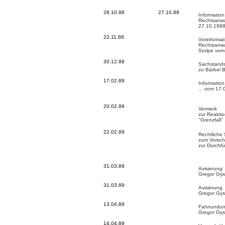
28.10.88
27.10.88
Informatio
Rechtsanwa
27.10.198
22.11.88
Vorinforma
Rechtsanwal
Stolpe vom
30.12.88
Sachstands
zu Bärbel 
17.02.89
Information
... vom 17
20.02.89
Vermerk
zur Reakti
"Grenzfall"
22.02.89
Rechtliche
zum Vorsch
zur Durchf
31.03.89
Avisierung
Gregor Gys
31.03.89
Avisierung
Gregor Gys
13.04.89
Fahnundu
Gregor Gys
14.04.89