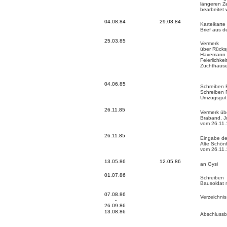
längeren Z
bearbeitet
04.08.84
29.08.84
Karteikarte
Brief aus 
25.03.85
Vermerk
über Rücks
Havemann u
Feierlichke
Zuchthaus
04.06.85
Schreiben 
Schreiben 
Umzugsgut
26.11.85
Vermerk üb
Braband, J
vom 26.11
26.11.85
Eingabe der
Alte Schön
vom 26.11
13.05.86
12.05.86
an Gysi
01.07.86
Schreiben
Bausoldat 
07.08.86
Verzeichnis
-
26.09.86
13.08.86
Abschlussb