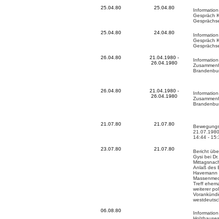
25.04.80
25.04.80
Informatio
Gespräch K
Gesprächs
25.04.80
24.04.80
Informatio
Gespräch K
Gesprächs
26.04.80
21.04.1980 -
Informatio
26.04.1980
Zusammenh
Brandenbu
26.04.80
21.04.1980 -
Informatio
26.04.1980
Zusammenh
Brandenbu
21.07.80
21.07.80
Bewegungs
21.07.1980
14:44 - 15:
23.07.80
21.07.80
Bericht üb
Gysi bei D
Mittagsnac
Anlaß des 
Havemann 
Massenmedi
Treff ehem
weiterer po
Vorankündi
westdeutsc
06.08.80
Informatio
Holzhauses