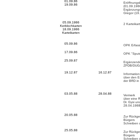
01.09.86
Eröffnungs
19.09.86
(01.09.198
Ergänzungs
Gregor (19
05.09.1986
2 Karteika
Kerblochkarten
18.09.1986
Karteikarten
05.09.86
OPK Erfass
17.09.86
OPK "Sputn
25.09.87
Ergänzend
ZPDB/DUG/
19.12.87
16.12.87
Information
über den E
der BRD in
03.05.88
28.04.88
Vermerk
über eine 
Dr. Gysi u
28.04.198
20.05.88
Zur Rückge
Bürgers
Schreiben 
25.05.88
Zur Rückge
Bürgers
Schreiben 