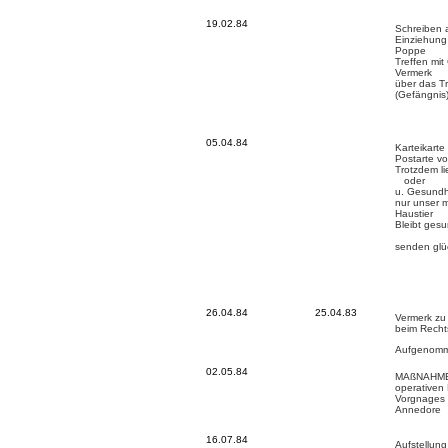
19.02.84
Schreiben 
Einziehung
Poppe
Treffen mit
Vermerk
über das Tr
(Gefängnis
05.04.84
Karteikarte
Postarte v
Trotzdem l
oder
u. Gesundh
nur unser 
Haustier
Bleibt ges
senden glü
26.04.84
25.04.8
3
Vermerk zu
beim Recht
Aufgenomm
02.05.84
MAßNAHMEPL
operativen
Vorgnages 
Annedore
16.07.84
Aufstellung