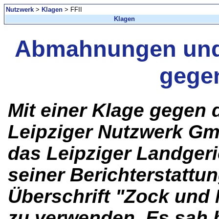
Nutzwerk
>
Klagen
> FFII
Klagen
Abmahnungen und
gegen
Mit einer Klage gegen 
Leipziger Nutzwerk Gm
das Leipziger Landgeri
seiner Berichterstattu
Überschrift "Zock und
zu verwenden. Es sah h